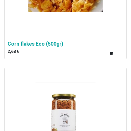
Corn flakes Eco (500gr)
2,68
€