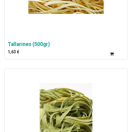
Tallarines (500gr)
1,63
€