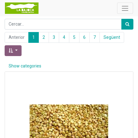
Anterior
1
2
3
4
5
6
7
Següent
Show categories