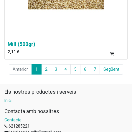
Mill (500gr)
2,11
€
Anterior
1
2
3
4
5
6
7
Següent
Els nostres productes i serveis
Inici
Contacta amb nosaltres
Contacte
621285221