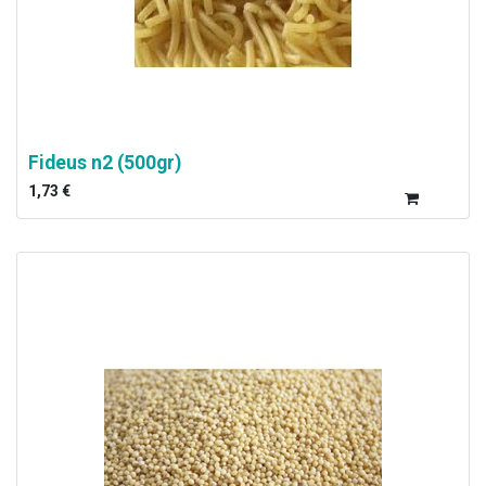
Fideus n2 (500gr)
1,73
€