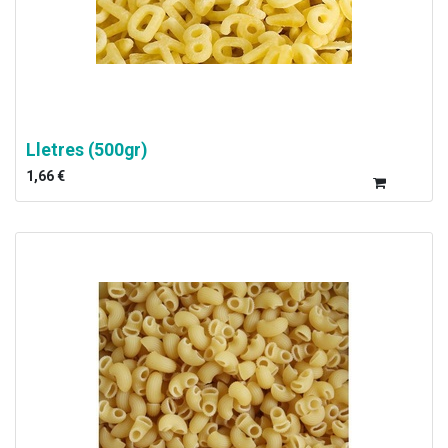
Lletres (500gr)
1,66
€