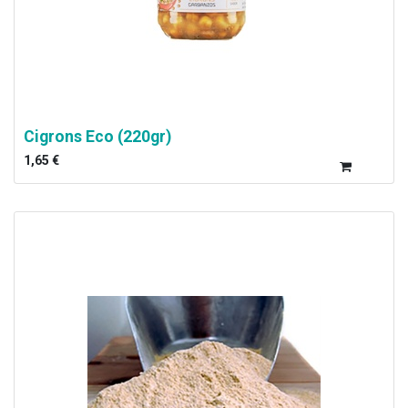
Cigrons Eco (220gr)
1,65
€