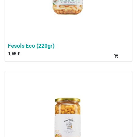
Fesols Eco (220gr)
1,65
€